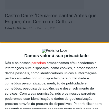
Castro Daire: ‘Deixa-me cantar Antes que
Esqueça’ no Centro de Cultura
Estação Diária
-
20 de Outubro, 2023
Damos valor à sua privacidade
Nós e os nossos
parceiros
armazenamos e/ou acedemos a
informações num dispositivo, como cookies, e processamos
dados pessoais, como identificadores únicos e informações
padrão enviadas por um dispositivo para publicidade e
conteúdos personalizados, medição de publicidade e
Viseu: ‘A Poesia é uma arma carregada de
conteúdos, pesquisa de audiências e desenvolvimento de
futuro’ no Teatro...
serviços.
Com a sua permissão, nós e os nossos parceiros
Estação Diária
-
29 de Junho, 2022
poderemos usar identificação e dados de geolocalização
precisos através da procura de dispositivos. Poderá clicar para
consentir o processamento por nossa parte e pela parte dos