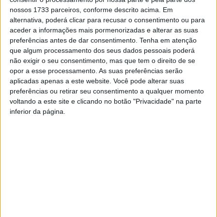
nossos 1733 parceiros, conforme descrito acima. Em
alternativa, poderá clicar para recusar o consentimento ou para
aceder a informações mais pormenorizadas e alterar as suas
preferências antes de dar consentimento.
Tenha em atenção
que algum processamento dos seus dados pessoais poderá
não exigir o seu consentimento, mas que tem o direito de se
opor a esse processamento. As suas preferências serão
aplicadas apenas a este website. Você pode alterar suas
preferências ou retirar seu consentimento a qualquer momento
Viseu: ‘Vira o Disco e Conta Outro’ este
voltando a este site e clicando no botão "Privacidade" na parte
sábado no centro...
inferior da página.
Estação Diária
-
24 de Junho, 2022