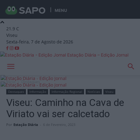
MENU
21.9
C
Viseu
Sexta-feira, 7 de Agosto de 2026
Estação Diária – Edição Jornal
Início
Destaques
Destaques
Informação
Informação Regional
Notícias
Viseu
Viseu: Caminho na Cava de
Viriato vai ser calcetado
Por
Estação Diária
-
6 de Fevereiro, 2023