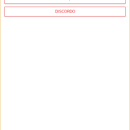
DISCORDO
Viseu: Chega critica vereador do PSD por
integrar executivo do PS