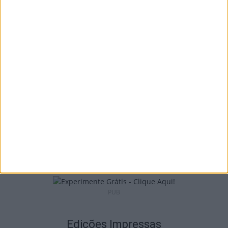
I Liga: Académico de Viseu quer travar
Benfica na Luz
7 de Agosto, 2026
Castro Daire: Jornadas da Juventude
arrancam com seis dias de atividades...
7 de Agosto, 2026
PUB
Edições Impressas