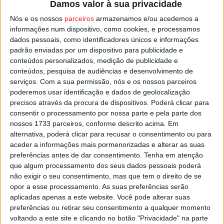
Damos valor à sua privacidade
pública, arborização e colocação de lombas redutoras de
velocidade.
Nós e os nossos
parceiros
armazenamos e/ou acedemos a
informações num dispositivo, como cookies, e processamos
dados pessoais, como identificadores únicos e informações
A obra é feita no âmbito do
REPAVIS
, um programa
padrão enviadas por um dispositivo para publicidade e
municipal para requalificação das vias e acessos do
conteúdos personalizados, medição de publicidade e
concelho, com o objetivo de reforçar as condições dos
conteúdos, pesquisa de audiências e desenvolvimento de
serviços.
Com a sua permissão, nós e os nossos parceiros
pisos e segurança rodoviária.
poderemos usar identificação e dados de geolocalização
precisos através da procura de dispositivos. Poderá clicar para
Esta e outras notícias para ouvir na Estação Diária – 96.8
consentir o processamento por nossa parte e pela parte dos
FM ou em
www.968.fm
.
nossos 1733 parceiros, conforme descrito acima. Em
alternativa, poderá clicar para recusar o consentimento ou para
aceder a informações mais pormenorizadas e alterar as suas
Pub
preferências antes de dar consentimento.
Tenha em atenção
que algum processamento dos seus dados pessoais poderá
não exigir o seu consentimento, mas que tem o direito de se
opor a esse processamento. As suas preferências serão
TAGS
Cava de Viriato
CM Viseu
aplicadas apenas a este website. Você pode alterar suas
preferências ou retirar seu consentimento a qualquer momento
voltando a este site e clicando no botão "Privacidade" na parte