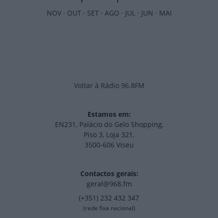
NOV
·
OUT
·
SET
·
AGO
·
JUL
·
JUN
·
MAI
Voltar à Rádio 96.8FM
Estamos em:
EN231, Palácio do Gelo Shopping,
Piso 3, Loja 321,
3500-606 Viseu
Contactos gerais:
geral@968.fm
(+351) 232 432 347
(rede fixa nacional)