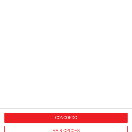
Viseu: João Azevedo acusa anterior
executivo de não ter aberto
procedimentos para a programação de
Natal
CONCORDO
MAIS OPÇÕES