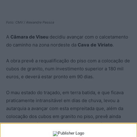
Foto: CMV / Alexandre Pessoa
A
Câmara de Viseu
decidiu avançar com o calcetamento
do caminho na zona nordeste da
Cava
de
Viriato
.
A obra prevê a requalificação do piso com a colocação de
cubos de granito, num investimento superior a 180 mil
euros, e deverá estar pronto em 90 dias.
O mau estado do traçado, em terra batida, e que ficava
praticamente intransitável em dias de chuva, levou a
autarquia a avançar com esta empreitada que, além da
colocação dos cubos em granito no piso, prevê ainda
trabalhos ao nível da rede de drenagem da água das
chuvas, instalação de sinalização vertical, iluminação