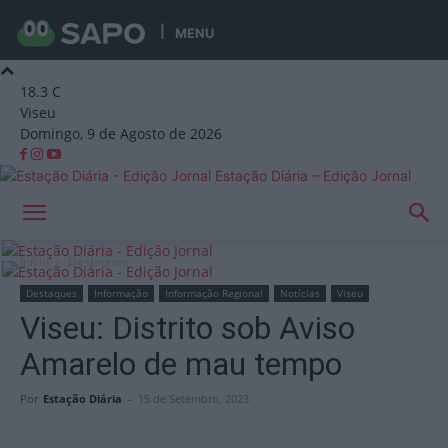
MENU
18.3
C
Viseu
Domingo, 9 de Agosto de 2026
Estação Diária – Edição Jornal
Início
Destaques
Destaques
Informação
Informação Regional
Notícias
Viseu
Viseu: Distrito sob Aviso
Amarelo de mau tempo
Por
Estação Diária
-
15 de Setembro, 2023