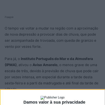
Freepik
O tempo vai voltar a mudar na região com a aproximação
de nova depressão a provocar dias de chuva, que pode
ser acompanhada de trovoada, com queda de granizo e
vento por vezes forte.
Para já, o
Instituto Português do Mar e da Atmosfera
(IPMA)
, ativou o
Aviso
Amarelo
, o menos grave de uma
escala de três, devido à previsão de chuva que pode cair
por vezes intensa, em especial durante a tarde desta
sexta-feira e a parti da madrugada e até final da tarde de
sábado.
Não está excluída a possibilidade do alerta ser
Damos valor à sua privacidade