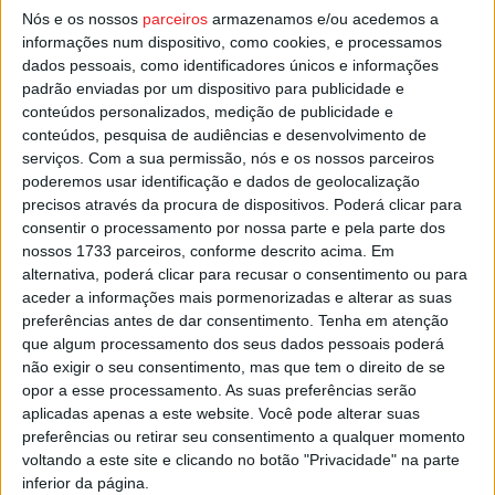
prolongado também para domingo onde a previsão
Nós e os nossos
parceiros
armazenamos e/ou acedemos a
aponta também para chuva durante a manhã e até ao final
informações num dispositivo, como cookies, e processamos
dados pessoais, como identificadores únicos e informações
do dia.
padrão enviadas por um dispositivo para publicidade e
conteúdos personalizados, medição de publicidade e
Esta e outras notícias para ouvir na Estação Diária – 96.8
conteúdos, pesquisa de audiências e desenvolvimento de
FM ou em
www.968.fm
serviços.
Com a sua permissão, nós e os nossos parceiros
poderemos usar identificação e dados de geolocalização
precisos através da procura de dispositivos. Poderá clicar para
Pub
consentir o processamento por nossa parte e pela parte dos
nossos 1733 parceiros, conforme descrito acima. Em
alternativa, poderá clicar para recusar o consentimento ou para
aceder a informações mais pormenorizadas e alterar as suas
TAGS
Aviso Amarelo
Chuva
Mau tempo
Trovoada
Viseu
preferências antes de dar consentimento.
Tenha em atenção
que algum processamento dos seus dados pessoais poderá
não exigir o seu consentimento, mas que tem o direito de se
opor a esse processamento. As suas preferências serão
aplicadas apenas a este website. Você pode alterar suas
preferências ou retirar seu consentimento a qualquer momento
voltando a este site e clicando no botão "Privacidade" na parte
inferior da página.