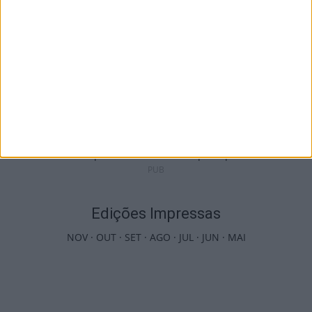
Incêndios: Viseu é o segundo distrito do
país com mais área...
7 de Agosto, 2026
PUB
Edições Impressas
NOV
·
OUT
·
SET
·
AGO
·
JUL
·
JUN
·
MAI