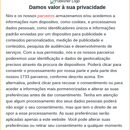
A Constructel Visabeira, é uma empresa de referência no
Damos valor à sua privacidade
fornecimento de serviços nos sectores das
Nós e os nossos
parceiros
armazenamos e/ou acedemos a
telecomunicações e energia, presente em países como
informações num dispositivo, como cookies, e processamos
dados pessoais, como identificadores únicos e informações
Portugal, França, Reino Unido, Alemanha, Bélgica,
padrão enviadas por um dispositivo para publicidade e
Dinamarca, Itália, Espanha e Estados Unidos.
conteúdos personalizados, medição de publicidade e
conteúdos, pesquisa de audiências e desenvolvimento de
Numa altura de migração para a tecnologia de fibra ótica,
serviços.
Com a sua permissão, nós e os nossos parceiros
e da implementação de redes 5G, datacenters e da
poderemos usar identificação e dados de geolocalização
precisos através da procura de dispositivos. Poderá clicar para
evolução das infraestruturas de rede de eletricidade e
consentir o processamento por nossa parte e pela parte dos
gás, a Constructel Visabeira quer apostar na sua
nossos 1733 parceiros, conforme descrito acima. Em
expansão nos principais mercados-alvo”, pode ler-se na
alternativa, poderá clicar para recusar o consentimento ou para
nota à imprensa.
aceder a informações mais pormenorizadas e alterar as suas
preferências antes de dar consentimento.
Tenha em atenção
que algum processamento dos seus dados pessoais poderá
Esta e outras notícias para ouvir em desenvolvimento na
não exigir o seu consentimento, mas que tem o direito de se
Estação Diária – 96.8 FM ou em
www.968.fm
.
opor a esse processamento. As suas preferências serão
aplicadas apenas a este website. Você pode alterar suas
preferências ou retirar seu consentimento a qualquer momento
Pub