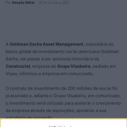
Por
Estação Diária
-
21 de Outubro, 2021
A
Goldman Sachs Asset Management
, subsidiária do
banco global de investimento norte-americano Goldman
Sachs, vai passar a ser acionista minoritária da
Constructel
, empresa do
Grupo Visabeira
, sediado em
Viseu, informou a empresa em comunicado.
O contrato de investimento de 200 milhões de euros foi
já assinado e, adianta o Grupo Visabeira, em comunicado,
o investimento será utilizado para acelerar o crescimento
da empresa através de aquisições, apoiando a sua
estratégia de expansão.