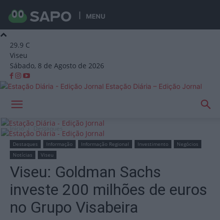
MENU
29.9
C
Viseu
Sábado, 8 de Agosto de 2026
Estação Diária – Edição Jornal
Início
Destaques
Destaques
Informação
Informação Regional
Investimento
Negócios
Notícias
Viseu
Viseu: Goldman Sachs
investe 200 milhões de euros
no Grupo Visabeira