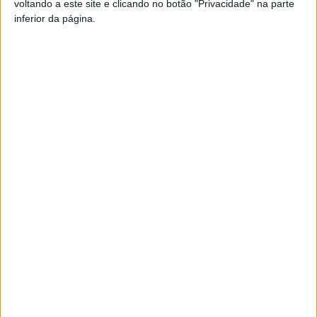
voltando a este site e clicando no botão "Privacidade" na parte
inferior da página.
TAGS
Constructel
Goldman Sachs
Grupo Visabeira
Viseu
Artigo anterior
Próximo artigo
Viseu 2001/Palácio do Gelo
Flamengo quer comprar SAD
continua sem pontos na Liga
do Tondela até final do ano
de futsal
ARTIGOS RELACIONADOS
Mais do autor