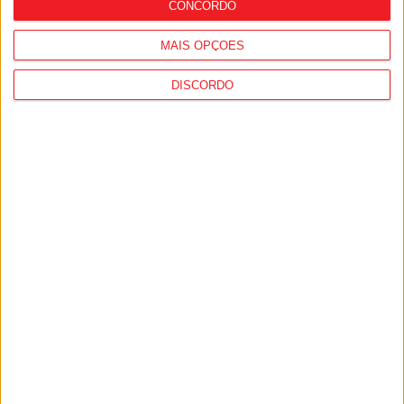
CONCORDO
MAIS OPÇÕES
DISCORDO
Viseu: Associação de Vila Chã de Sá
inaugura lar de 4,5 milhões com
capacidade para 63 idosos