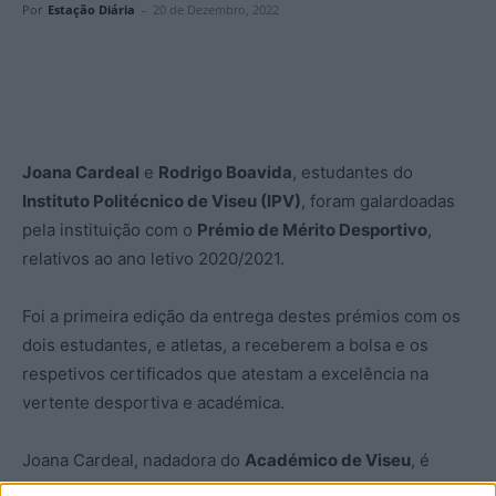
Por
Estação Diária
-
20 de Dezembro, 2022
Joana Cardeal
e
Rodrigo Boavida
, estudantes do
Instituto Politécnico de Viseu (IPV)
, foram galardoadas
pela instituição com o
Prémio de Mérito Desportivo
,
relativos ao ano letivo 2020/2021.
Foi a primeira edição da entrega destes prémios com os
dois estudantes, e atletas, a receberem a bolsa e os
respetivos certificados que atestam a excelência na
vertente desportiva e académica.
Joana Cardeal, nadadora do
Académico de Viseu
, é
estudante do curso de Engenharia Agronómica na Escola