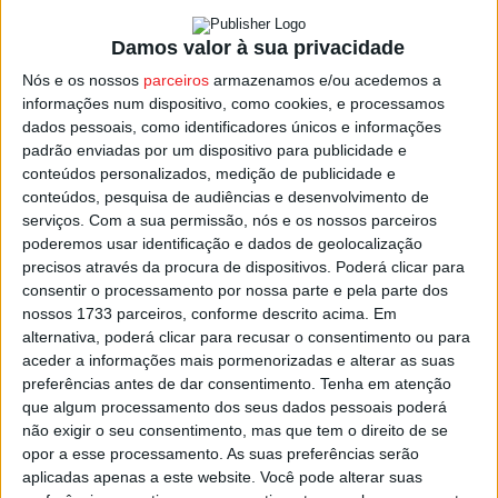
Superior Agrária do IPV e Rodrigo Boavida, judoca do
Damos valor à sua privacidade
Judo Clube de Viseu
, é estudante do curso de Gestão de
Empresas da Escola Superior Tecnologia do IPV, e ambos
Nós e os nossos
parceiros
armazenamos e/ou acedemos a
informações num dispositivo, como cookies, e processamos
alcançaram resultados de excelência com a conquista de
dados pessoais, como identificadores únicos e informações
importantes troféus nacionais nas respetivas
padrão enviadas por um dispositivo para publicidade e
modalidades.
conteúdos personalizados, medição de publicidade e
conteúdos, pesquisa de audiências e desenvolvimento de
serviços.
Com a sua permissão, nós e os nossos parceiros
O presidente do Instituto Politécnico de Viseu, José
poderemos usar identificação e dados de geolocalização
Costa, relembrou na cerimónia a “existência de um
precisos através da procura de dispositivos. Poderá clicar para
estatuto de estudante atleta que deve ser requerido
consentir o processamento por nossa parte e pela parte dos
pelos estudantes de forma a conciliar os estudos com a
nossos 1733 parceiros, conforme descrito acima. Em
alternativa, poderá clicar para recusar o consentimento ou para
prática desportiva” e manifestou o desejo que “para o
aceder a informações mais pormenorizadas e alterar as suas
ano seja possível que o número de premiados com o
preferências antes de dar consentimento.
Tenha em atenção
mérito desportivo seja maior”.
que algum processamento dos seus dados pessoais poderá
não exigir o seu consentimento, mas que tem o direito de se
opor a esse processamento. As suas preferências serão
Esta e outras notícias para ouvir na Estação Diária – 96.8
aplicadas apenas a este website. Você pode alterar suas
FM ou em
www.968.fm