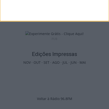
Castro Daire: Jornadas da Juventude
arrancam com seis dias de atividades...
7 de Agosto, 2026
PUB
Edições Impressas
NOV
·
OUT
·
SET
·
AGO
·
JUL
·
JUN
·
MAI
Voltar à Rádio 96.8FM