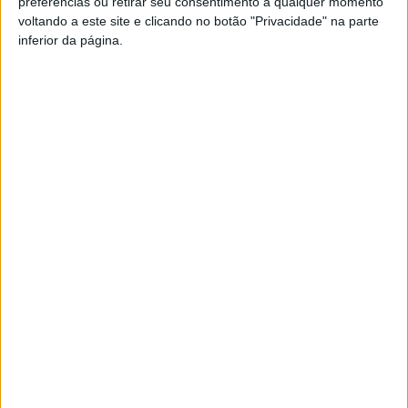
preferências ou retirar seu consentimento a qualquer momento
voltando a este site e clicando no botão "Privacidade" na parte
Pub
inferior da página.
TAGS
Académico de Viseu
IPV
Joana Cardeal
Judo Clube de Viseu
Prémio Mérito Desportivo
Rodrigo Boavida
Viseu
Artigo anterior
Próximo artigo
Viseu: Assembleia Municipal
Taça da Liga: ‘Road to Leiria’
exige ‘urgência’ na
passa hoje pelo Fontelo
manutenção de estradas
nacionais