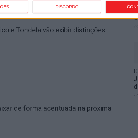
ÇÕES
DISCORDO
CON
I
t
7 
o e Tondela vão exibir distinções
C
J
d
7 
ixar de forma acentuada na próxima