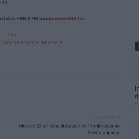
.14.
ão Diária – 96.8 FM ou em
www.968.fm
.
Pub
I
d
7 
Próximo artigo
Mais de 20 mil candidaturas e só 10 mil vagas no
Ensino Superior