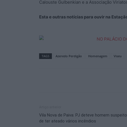
Calouste Gulbenkian e a Associação Viriatos
Esta e outras notícias para ouvir na Estaç
TAGS
Azeredo Perdigão
Homenagem
Viseu
Artigo anterior
Vila Nova de Paiva: PJ deteve homem suspeito
de ter ateado vários incêndios