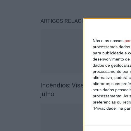
ARTIGOS RELACIONADOS
Mais do a
Nós e os nossos
par
processamos dados p
para publicidade e 
desenvolvimento de 
dados de geolocaliza
processamento por n
alternativa, poderá
alterar as suas pref
Incêndios: Viseu é o segundo di
seus dados pessoais
julho
processamento. As s
preferências ou reti
"Privacidade" na part