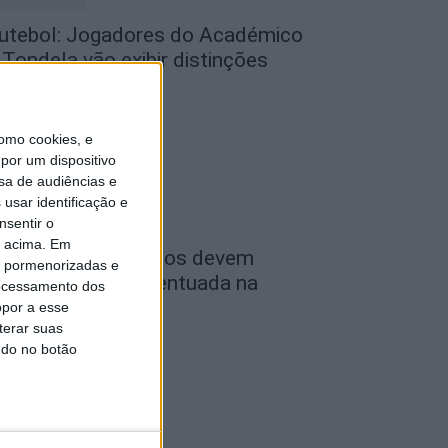
utebol: Jogadores do Académico
 Tondela vão exibir distinções
ficiais nas...
de Agosto, 2026
omo cookies, e
por um dispositivo
sa de audiências e
usar identificação e
nsentir o
o acima. Em
ombustíveis: Preços devem
is pormenorizadas e
aixar de forma acentuada na
ocessamento dos
róxima semana
opor a esse
terar suas
de Agosto, 2026
ndo no botão