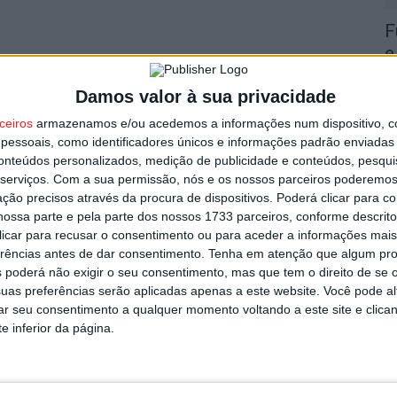
F
e
utor
o
Damos valor à sua privacidade
7 
ceiros
armazenamos e/ou acedemos a informações num dispositivo, c
essoais, como identificadores únicos e informações padrão enviadas 
conteúdos personalizados, medição de publicidade e conteúdos, pesqui
serviços.
Com a sua permissão, nós e os nossos parceiros poderemos 
ção precisos através da procura de dispositivos. Poderá clicar para co
ossa parte e pela parte dos nossos 1733 parceiros, conforme descrit
C
 clicar para recusar o consentimento ou para aceder a informações ma
b
erências antes de dar consentimento.
Tenha em atenção que algum pr
strito do país com mais área ardida até
p
 poderá não exigir o seu consentimento, mas que tem o direito de se 
uas preferências serão aplicadas apenas a este website. Você pode al
7 
rar seu consentimento a qualquer momento voltando a este site e clica
e inferior da página.