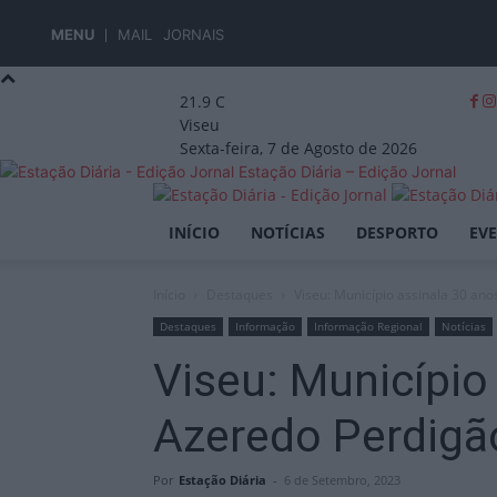
MENU
MAIL
JORNAIS
21.9
C
Viseu
Sexta-feira, 7 de Agosto de 2026
Estação Diária – Edição Jornal
INÍCIO
NOTÍCIAS
DESPORTO
EV
Início
Destaques
Viseu: Município assinala 30 an
Destaques
Informação
Informação Regional
Notícias
Viseu: Município
Azeredo Perdigã
Por
Estação Diária
-
6 de Setembro, 2023