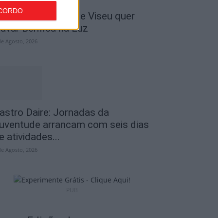
CORDO
 Liga: Académico de Viseu quer
ravar Benfica na Luz
de Agosto, 2026
astro Daire: Jornadas da
uventude arrancam com seis dias
e atividades...
de Agosto, 2026
PUB