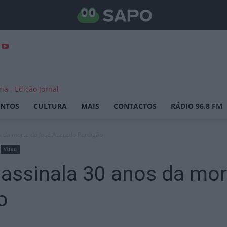
ENTOS
CULTURA
MAIS
CONTACTOS
RÁDIO 96.8 FM
os da morte de José Azeredo Perdigão
Viseu
 assinala 30 anos da mo
o