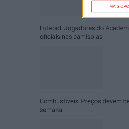
MAIS OP
Futebol: Jogadores do Académic
oficiais nas camisolas
Combustíveis: Preços devem ba
semana