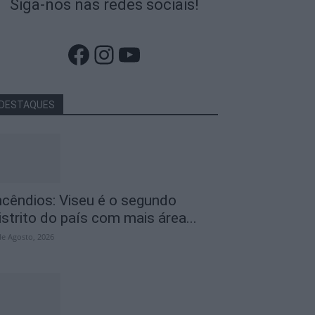
Siga-nos nas redes sociais!
Facebook
Instagram
YouTube
DESTAQUES
ncêndios: Viseu é o segundo
istrito do país com mais área...
de Agosto, 2026