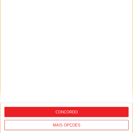
Incêndios: Vouzela e Cinfães continuam
‘preocupantes’
CONCORDO
MAIS OPÇÕES