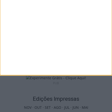
I Liga: Académico de Viseu quer travar
Benfica na Luz
7 de Agosto, 2026
Castro Daire: Jornadas da Juventude
arrancam com seis dias de atividades...
7 de Agosto, 2026
PUB
Edições Impressas
NOV
·
OUT
·
SET
·
AGO
·
JUL
·
JUN
·
MAI