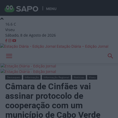
MENU
16.6
C
Viseu
Sábado, 8 de Agosto de 2026
Estação Diária – Edição Jornal
Início
Destaques
Destaques
Informação
Informação Regional
Notícias
Viseu
Câmara de Cinfães vai
assinar protocolo de
cooperação com um
município de Cabo Verde