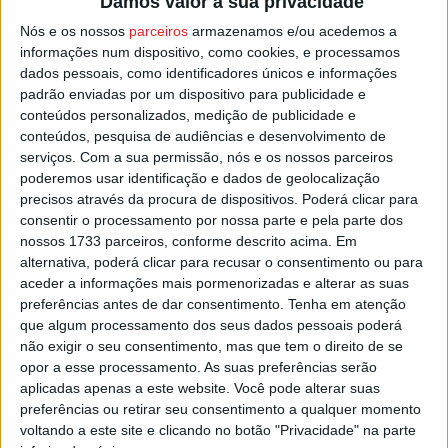
Damos valor à sua privacidade
Profissional de Cinfães.
Nós e os nossos
parceiros
armazenamos e/ou acedemos a
informações num dispositivo, como cookies, e processamos
Este protocolo, segundo a autarquia de Cinfães, abrange
dados pessoais, como identificadores únicos e informações
“programas de cooperação cultural, social, educativa,
padrão enviadas por um dispositivo para publicidade e
turística ou económica, com destaque para a cooperação
conteúdos personalizados, medição de publicidade e
técnica, a receção de técnicos qualificados e o
conteúdos, pesquisa de audiências e desenvolvimento de
serviços.
Com a sua permissão, nós e os nossos parceiros
financiamento de projetos de desenvolvimento local”.
poderemos usar identificação e dados de geolocalização
precisos através da procura de dispositivos. Poderá clicar para
Esta e outras notícias para ouvir na Estação Diária – 96.8
consentir o processamento por nossa parte e pela parte dos
FM ou em
www.968.fm
.
nossos 1733 parceiros, conforme descrito acima. Em
alternativa, poderá clicar para recusar o consentimento ou para
aceder a informações mais pormenorizadas e alterar as suas
Pub
preferências antes de dar consentimento.
Tenha em atenção
que algum processamento dos seus dados pessoais poderá
não exigir o seu consentimento, mas que tem o direito de se
opor a esse processamento. As suas preferências serão
TAGS
Cinfães
aplicadas apenas a este website. Você pode alterar suas
preferências ou retirar seu consentimento a qualquer momento
voltando a este site e clicando no botão "Privacidade" na parte