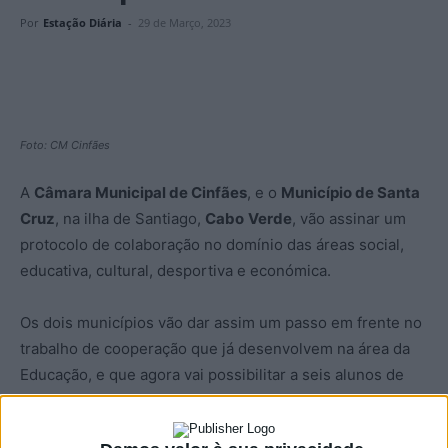
Por
Estação Diária
-
29 de Março, 2023
Foto: CM Cinfães
A
Câmara Municipal de Cinfães
, e o
Município de Santa
Cruz
, na ilha de Santiago,
Cabo
Verde
, vão assinar um
protocolo de colaboração no domínio das áreas social,
educativa, cultural, desportiva e económica.
Os dois municípios vão dar assim um passo em frente no
trabalho de cooperação que já desenvolvem na área da
Educação, e que agora vai possibilitar a seis alunos de
Santa Cruz frequentarem o primeiro ano dos cursos de
cozinha/pastelaria e restaurante/bar na Escola