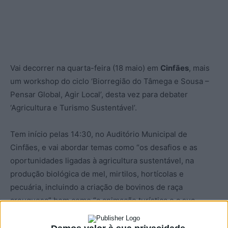
Vai decorrer na quarta-feira (18 maio) em
Cinfães
, mais
um workshop do ciclo ‘Biorregião do Tâmega e Sousa –
Pensar Global, Agir Local’, desta vez para debater
‘Agricultura e Turismo Sustentável’.
Tem início pelas 14:30, no Auditório Municipal de
Cinfães, e vai abordar temas como “os desafios e as
oportunidades ligadas à agricultura sustentável, na
produção biológica de mel, mirtilos, hortícolas e
pecuária, incluindo a criação de bovinos de raça
arouquesa” bem como “a animação turística e a sua
ligação à sustentabilidade”, adianta a organização, a
cargo da associação de desenvolvimento local Dolmen.