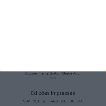
observar o eclipse solar
5 de Agosto, 2026
Viseu: Presidente da República inaugura a
634.ª Feira de São Mateus
5 de Agosto, 2026
PUB
Edições Impressas
NOV
·
OUT
·
SET
·
AGO
·
JUL
·
JUN
·
MAI