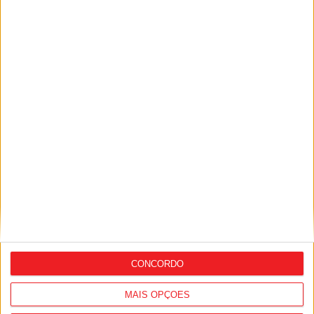
Incêndios: Vouzela e Cinfães continuam
‘preocupantes’
CONCORDO
MAIS OPÇÕES