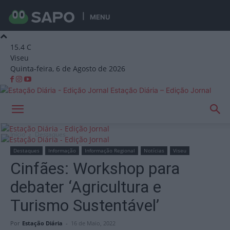
MENU
15.4
C
Viseu
Quinta-feira, 6 de Agosto de 2026
Estação Diária – Edição Jornal
Início
Destaques
Destaques
Informação
Informação Regional
Notícias
Viseu
Cinfães: Workshop para
debater ‘Agricultura e
Turismo Sustentável’
Por
Estação Diária
-
16 de Maio, 2022