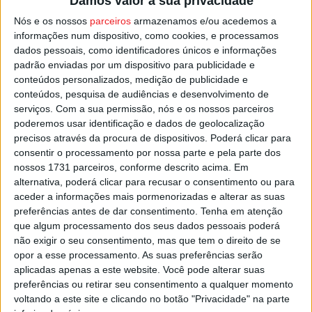
Damos valor à sua privacidade
Nós e os nossos
parceiros
armazenamos e/ou acedemos a
Este projeto é promovido pela Comunidade
informações num dispositivo, como cookies, e processamos
dados pessoais, como identificadores únicos e informações
Intermunicipal do Tâmega e Sousa em parceria com o
padrão enviadas por um dispositivo para publicidade e
Instituto Nacional de Investigação Agrária e Veterinária, a
conteúdos personalizados, medição de publicidade e
Universidade de Trás-os-Montes e Alto Douro, a Escola
conteúdos, pesquisa de audiências e desenvolvimento de
Profissional de Agricultura e Desenvolvimento Rural de
serviços.
Com a sua permissão, nós e os nossos parceiros
poderemos usar identificação e dados de geolocalização
Marco de Canaveses, a Ader-Sousa e a Dolmen.
precisos através da procura de dispositivos. Poderá clicar para
consentir o processamento por nossa parte e pela parte dos
Esta e outras notícias para ouvir na Estação Diária – 96.8
nossos 1731 parceiros, conforme descrito acima. Em
FM ou em
www.968.fm
.
alternativa, poderá clicar para recusar o consentimento ou para
aceder a informações mais pormenorizadas e alterar as suas
preferências antes de dar consentimento.
Tenha em atenção
Pub
que algum processamento dos seus dados pessoais poderá
não exigir o seu consentimento, mas que tem o direito de se
opor a esse processamento. As suas preferências serão
aplicadas apenas a este website. Você pode alterar suas
TAGS
Cinfães
preferências ou retirar seu consentimento a qualquer momento
voltando a este site e clicando no botão "Privacidade" na parte