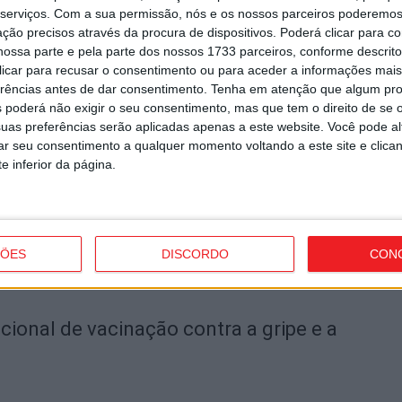
n
Próximo artigo
serviços.
Com a sua permissão, nós e os nossos parceiros poderemos 
o
m
Mangualde: Stellantis em ‘lay-off’ por falta de
ção precisos através da procura de dispositivos. Poderá clicar para co
componentes
ossa parte e pela parte dos nossos 1733 parceiros, conforme descrit
6 
 clicar para recusar o consentimento ou para aceder a informações ma
erências antes de dar consentimento.
Tenha em atenção que algum pr
 poderá não exigir o seu consentimento, mas que tem o direito de se 
uas preferências serão aplicadas apenas a este website. Você pode al
utor
rar seu consentimento a qualquer momento voltando a este site e clica
e inferior da página.
V
i
v
ÇÕES
DISCORDO
CON
6 
ional de vacinação contra a gripe e a