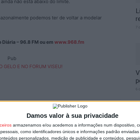
ainda não está abaixo do limite.
L
“sazonalmente podemos ter de voltar a modelar
r
7 
ão Diária – 96.8 FM ou em
www.968.fm
Pub
V
p
6 
Damos valor à sua privacidade
ceiros
armazenamos e/ou acedemos a informações num dispositivo, c
essoais, como identificadores únicos e informações padrão enviadas 
T
conteúdos personalizados, medição de publicidade e conteúdos, pesqui