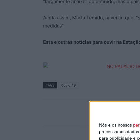
“largamente abaixo” do definido, mas o país 
Ainda assim, Marta Temido, advertiu que, 
medidas”.
Esta e outras notícias para ouvir na Estaç
TAGS
Covid-19
Nós e os nossos
par
processamos dados p
para publicidade e 