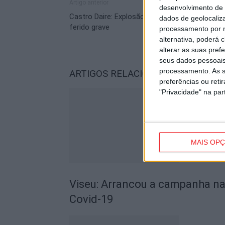
Artigo anterior
desenvolvimento de 
Castro Daire: Explosão em pedreira provoca u
dados de geolocaliza
ferido grave
processamento por n
alternativa, poderá
alterar as suas pref
seus dados pessoais
processamento. As s
ARTIGOS RELACIONADOS
Mais do a
preferências ou reti
"Privacidade" na part
MAIS OP
Viseu: Arrancou a campanha nac
Covid-19