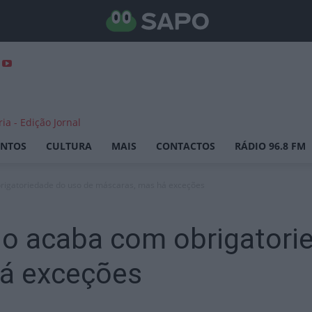
ENTOS
CULTURA
MAIS
CONTACTOS
RÁDIO 96.8 FM
rigatoriedade do uso de máscaras, mas há exceções
no acaba com obrigatori
á exceções