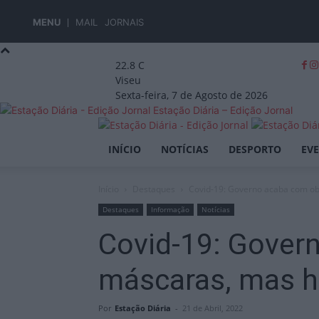
MENU
MAIL
JORNAIS
22.8
C
Viseu
Sexta-feira, 7 de Agosto de 2026
Estação Diária – Edição Jornal
INÍCIO
NOTÍCIAS
DESPORTO
EV
Início
Destaques
Covid-19: Governo acaba com ob
Destaques
Informação
Notícias
Covid-19: Gover
máscaras, mas h
Por
Estação Diária
-
21 de Abril, 2022