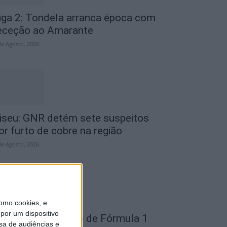
iga 2: Tondela arranca época com
eceção ao Amarante
de Agosto, 2026
iseu: GNR detém sete suspeitos
or furto de cobre na região
de Agosto, 2026
omo cookies, e
por um dispositivo
ondela: Exposição de Fórmula 1
sa de audiências e