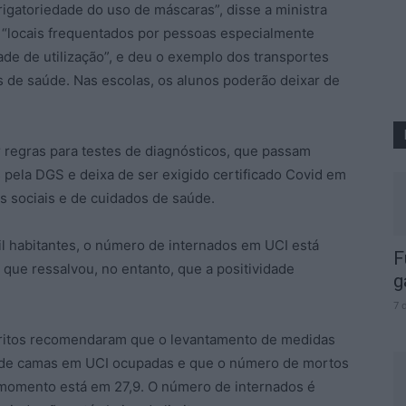
rigatoriedade do uso de máscaras”, disse a ministra
“locais frequentados por pessoas especialmente
ade de utilização”, e deu o exemplo dos transportes
os de saúde. Nas escolas, os alunos poderão deixar de
 regras para testes de diagnósticos, que passam
pela DGS e deixa de ser exigido certificado Covid em
s sociais e de cuidados de saúde.
il habitantes, o número de internados em UCI está
F
 que ressalvou, no entanto, que a positividade
g
7 
eritos recomendaram que o levantamento de medidas
o de camas em UCI ocupadas e que o número de mortos
e momento está em 27,9. O número de internados é