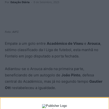
Por
Estação Diária
-
8 de Setembro, 2023
Foto: AVFC
Empate a um golo entre
Académico de Viseu
e
Arouca
,
sétimo classificado da I Liga de futebol, esta manhã no
Fontelo em jogo disputado a porta fechada.
Adiantou-se o Arouca ainda na primeira parte,
beneficiando de um autogolo de
João
Pinto
, defesa
central do Académico, mas já no segundo tempo
Gautier
Ott
restabeleceu a igualdade.
Até final não houve mais golos num jogo onde
Vítor
Martins
, treinador do Académico de Viseu, e
Daniel