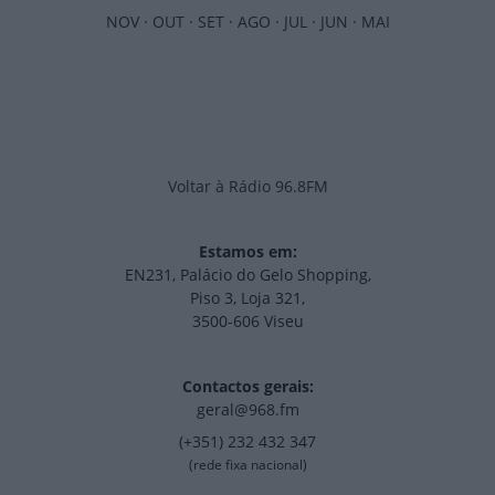
NOV
·
OUT
·
SET
·
AGO
·
JUL
·
JUN
·
MAI
Voltar à Rádio 96.8FM
Estamos em:
EN231, Palácio do Gelo Shopping,
Piso 3, Loja 321,
3500-606 Viseu
Contactos gerais:
geral@968.fm
(+351) 232 432 347
(rede fixa nacional)