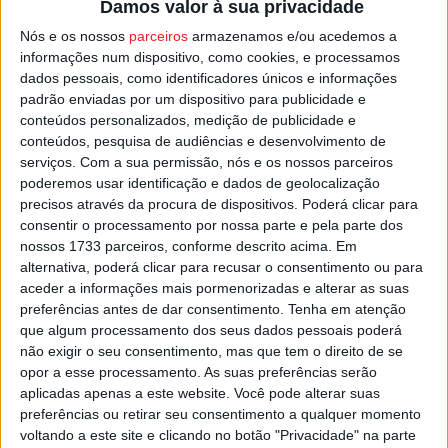
Damos valor à sua privacidade
Ramos
, técnico do Arouca, aproveitaram para rodar as
Nós e os nossos
parceiros
armazenamos e/ou acedemos a
equipas e dar minutos a jogadores menos utilizados.
informações num dispositivo, como cookies, e processamos
dados pessoais, como identificadores únicos e informações
O Académico de Viseu volta a jogar este sábado, em
padrão enviadas por um dispositivo para publicidade e
Cinfães
, pelas 16:00, em jogo de cariz solidário, já que
conteúdos personalizados, medição de publicidade e
conteúdos, pesquisa de audiências e desenvolvimento de
toda a receita da partida vai reverter a favor da equipa
serviços.
Com a sua permissão, nós e os nossos parceiros
que compete na Divisão de Honra da Associação de
poderemos usar identificação e dados de geolocalização
Futebol de Viseu.
precisos através da procura de dispositivos. Poderá clicar para
consentir o processamento por nossa parte e pela parte dos
nossos 1733 parceiros, conforme descrito acima. Em
Esta e outras notícias para ouvir na Estação Diária – 96.8
alternativa, poderá clicar para recusar o consentimento ou para
FM ou em
www.968.fm
.
aceder a informações mais pormenorizadas e alterar as suas
preferências antes de dar consentimento.
Tenha em atenção
Pub
que algum processamento dos seus dados pessoais poderá
não exigir o seu consentimento, mas que tem o direito de se
opor a esse processamento. As suas preferências serão
aplicadas apenas a este website. Você pode alterar suas
preferências ou retirar seu consentimento a qualquer momento
TAGS
Académico de Viseu
Futebol
Viseu
voltando a este site e clicando no botão "Privacidade" na parte