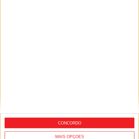
tem séries e calendário
Futebol: Carlos Agostinho continua no
comando do Penalva do Castelo
CONCORDO
MAIS OPÇÕES