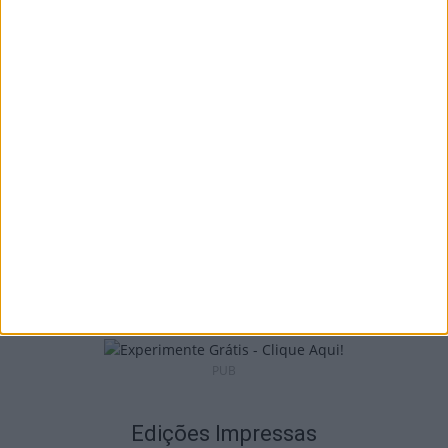
Liga 2: Tondela já tem data para receção à
Académica e deslocação...
9 de Agosto, 2026
Futebol: 2.ª Divisão Distrital de Viseu já tem
séries e calendário
9 de Agosto, 2026
PUB
Edições Impressas