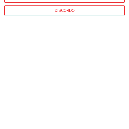
DISCORDO
Futebol: Divisão de Honra de Viseu
arranca em setembro