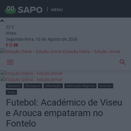
MENU
22
C
Viseu
Segunda-feira, 10 de Agosto de 2026
Estação Diária – Edição Jornal
Início
Desporto
Desporto
Destaques
Informação
Informação Regional
Notícias
Viseu
Futebol: Académico de Viseu
e Arouca empataram no
Fontelo