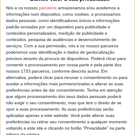
de Lamego, os vereadores da Ação Social e Proteção
Nós e os nossos
parceiros
armazenamos e/ou acedemos a
Civil, os comandantes das forças de segurança e dos
informações num dispositivo, como cookies, e processamos
dados pessoais, como identificadores únicos e informações
Bombeiros Voluntários, presidentes de junta, diretores
padrão enviadas por um dispositivo para publicidade e
dos agrupamentos de escolas e os representantes do
conteúdos personalizados, medição de publicidade e
Ministério Público e de entidades com atividade no setor
conteúdos, pesquisa de audiências e desenvolvimento de
de apoio social, cultural e desportivo.
serviços.
Com a sua permissão, nós e os nossos parceiros
poderemos usar identificação e dados de geolocalização
precisos através da procura de dispositivos. Poderá clicar para
Esta e outras notícias para ouvir na Estação Diária – 96.8
consentir o processamento por nossa parte e pela parte dos
FM ou em
www.968.fm
.
nossos 1733 parceiros, conforme descrito acima. Em
alternativa, poderá clicar para recusar o consentimento ou para
aceder a informações mais pormenorizadas e alterar as suas
Pub
preferências antes de dar consentimento.
Tenha em atenção
que algum processamento dos seus dados pessoais poderá
não exigir o seu consentimento, mas que tem o direito de se
opor a esse processamento. As suas preferências serão
TAGS
Conselho Municipal Segurança
Lamego
aplicadas apenas a este website. Você pode alterar suas
preferências ou retirar seu consentimento a qualquer momento
voltando a este site e clicando no botão "Privacidade" na parte
inferior da página.