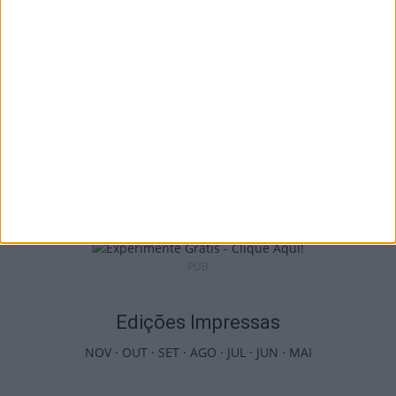
9 de Agosto, 2026
Futebol: 2.ª Divisão Distrital de Viseu já tem
séries e calendário
9 de Agosto, 2026
PUB
Edições Impressas
NOV
·
OUT
·
SET
·
AGO
·
JUL
·
JUN
·
MAI