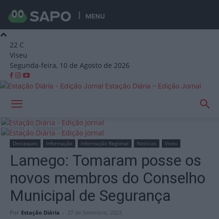
MENU
22
C
Viseu
Segunda-feira, 10 de Agosto de 2026
Estação Diária – Edição Jornal
Início
Destaques
Destaques
Informação
Informação Regional
Notícias
Viseu
Lamego: Tomaram posse os
novos membros do Conselho
Municipal de Segurança
Por
Estação Diária
-
27 de Setembro, 2023