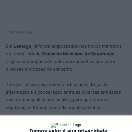
Foto: CM Lamego
Em
Lamego
, já foram empossados nos novos membros
do recém-criado
Conselho Municipal de Segurança
,
órgão com funções de natureza consultiva que junta
diversas entidades do concelho.
Tem por missão promover a articulação, troca de
informação e a cooperação entre as diversas entidades
com responsabilidades na área, para garantirem a
segurança e tranquilidade da população local.
Além dos presidentes da Câmara e da Assembleia
Municipal, integram o Conselho Municipal de Segurança
Damos valor à sua privacidade