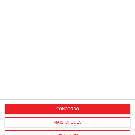
Lamego: Câmara encerra Parque
Biológico e Abrigo Municipal devido ao
risco de incêndio
CONCORDO
MAIS OPÇÕES
Futebol: Lamecense Afonso Moreira vai