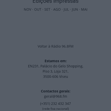
Edições Impressas
NOV
·
OUT
·
SET
·
AGO
·
JUL
·
JUN
·
MAI
Voltar à Rádio 96.8FM
Estamos em:
EN231, Palácio do Gelo Shopping,
Piso 3, Loja 321,
3500-606 Viseu
Contactos gerais:
geral@968.fm
(+351) 232 432 347
(rede fixa nacional)