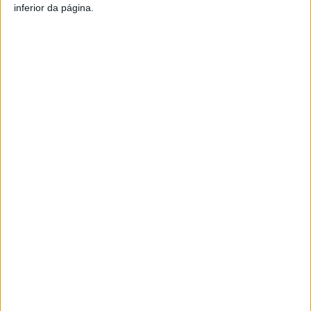
inferior da página.
Artigo anterior
Próximo artigo
(Per)correr Castro Daire 2024
Liga 2: E vão nove sempre a
com algumas novidades
somar …
ARTIGOS RELACIONADOS
Mais do autor