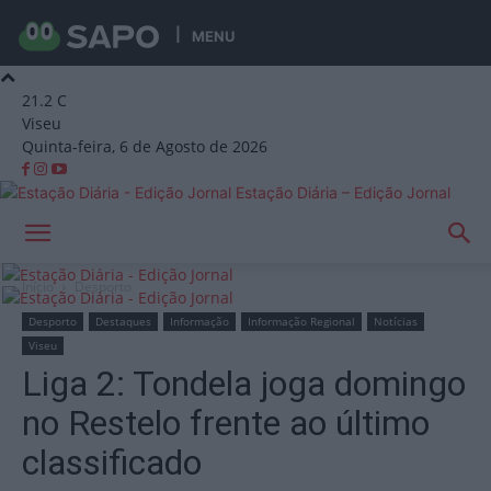
MENU
21.2
C
Viseu
Quinta-feira, 6 de Agosto de 2026
Estação Diária – Edição Jornal
Início
Desporto
Desporto
Destaques
Informação
Informação Regional
Notícias
Viseu
Liga 2: Tondela joga domingo
no Restelo frente ao último
classificado