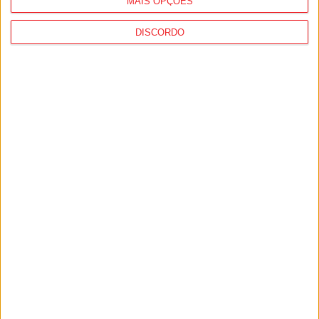
MAIS OPÇÕES
DISCORDO
Futebol: Académico de Viseu já inscreveu
Andro Babić na Liga