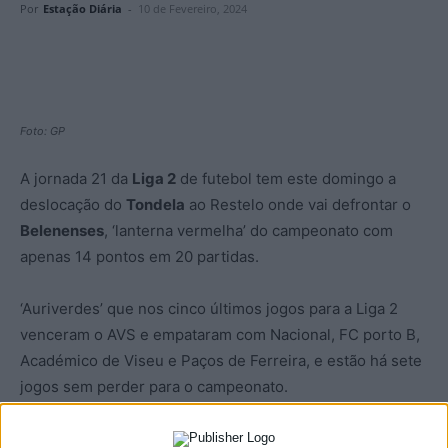
Por
Estação Diária
-
10 de Fevereiro, 2024
Foto: GP
A jornada 21 da
Liga 2
de futebol tem este domingo a
deslocação do
Tondela
ao Restelo onde vai defrontar o
Belenenses
, ‘lanterna vermelha’ do campeonato com
apenas 14 pontos em 20 partidas.
‘Auriverdes’ que nos cinco últimos jogos para a Liga 2
venceram o AVS e empataram com Nacional, FC porto B,
Académico de Viseu e Paços de Ferreira, e estão há sete
jogos sem perder para o campeonato.
Pela frente o Belenenses que nos últimos cinco jogos