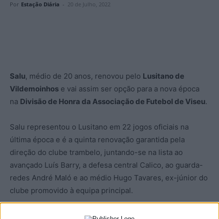
Por
Estação Diária
-
20 de Julho, 2022
Salu
, médio de 20 anos, renovou pelo
Lusitano de
Vildemoinhos
e vai assim ser opção para a nova época
na
Divisão de Honra da Associação de Futebol de Viseu
.
Salu representou o Lusitano em 22 jogos oficiais na
última época e é a quinta renovação garantida pela
direção do clube trambelo, juntando-se na lista ao
avançado Luís Barry, a defesa central Calico, ao guarda-
redes André Maló e ao médio Hugo Tavares, ex-júnior do
clube promovido à equipa principal.
Quanto a reforços o Lusitano oficializou a contratação de