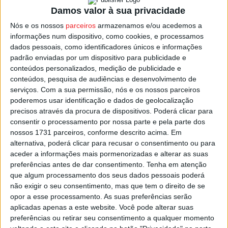
Pedro Pereiria, central ex-Carvalhais, enquanto entre as
Damos valor à sua privacidade
saídas estão confirmadas as do guarda-redes Gui
Nós e os nossos
parceiros
armazenamos e/ou acedemos a
Pereira, do médio Bruno Loureiro, que será reforço do
informações num dispositivo, como cookies, e processamos
dados pessoais, como identificadores únicos e informações
Mangualde, dos defesas Pedro Silva e Tomé Mendes,
padrão enviadas por um dispositivo para publicidade e
que está de regresso ao Castro Daire, e ainda de Hélder
conteúdos personalizados, medição de publicidade e
Rodrigues e Ricardo Leal.
conteúdos, pesquisa de audiências e desenvolvimento de
serviços.
Com a sua permissão, nós e os nossos parceiros
poderemos usar identificação e dados de geolocalização
O Lusitano acabou a última época em quarto lugar na fase
precisos através da procura de dispositivos. Poderá clicar para
de apuramento de campeão da Divisão de Honra, com 25
consentir o processamento por nossa parte e pela parte dos
pontos.
nossos 1731 parceiros, conforme descrito acima. Em
alternativa, poderá clicar para recusar o consentimento ou para
aceder a informações mais pormenorizadas e alterar as suas
Esta e outras notícias para ouvir na Estação Diária – 96.8
preferências antes de dar consentimento.
Tenha em atenção
FM ou em
www.968.fm
.
que algum processamento dos seus dados pessoais poderá
não exigir o seu consentimento, mas que tem o direito de se
Pub
opor a esse processamento. As suas preferências serão
aplicadas apenas a este website. Você pode alterar suas
preferências ou retirar seu consentimento a qualquer momento