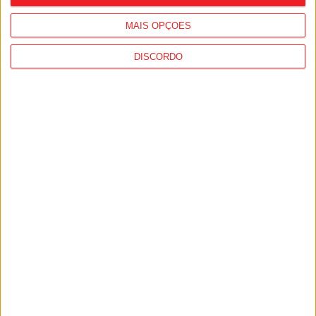
MAIS OPÇÕES
DISCORDO
Futebol: Académico de Viseu perto de
garantir médio defensivo croata