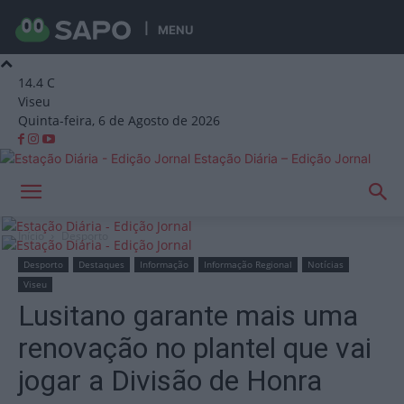
MENU
14.4
C
Viseu
Quinta-feira, 6 de Agosto de 2026
Estação Diária – Edição Jornal
Início
Desporto
Desporto
Destaques
Informação
Informação Regional
Notícias
Viseu
Lusitano garante mais uma
renovação no plantel que vai
jogar a Divisão de Honra