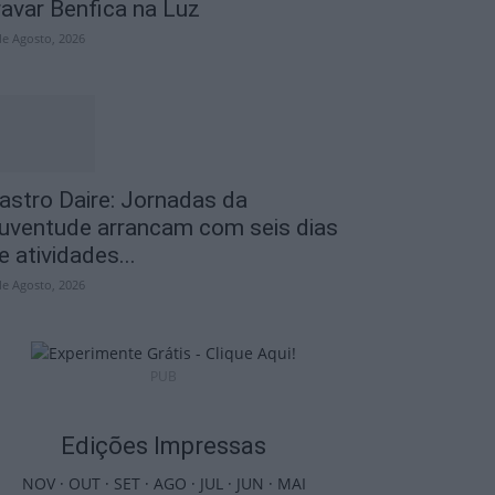
ravar Benfica na Luz
de Agosto, 2026
astro Daire: Jornadas da
uventude arrancam com seis dias
e atividades...
de Agosto, 2026
PUB
Edições Impressas
NOV
·
OUT
·
SET
·
AGO
·
JUL
·
JUN
·
MAI