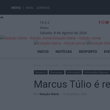
MENU
MAIL
JORNAIS
15.5
C
Viseu
Sábado, 8 de Agosto de 2026
Estação Diária – Edição Jornal
INÍCIO
NOTÍCIAS
DESPORTO
EV
Início
Desporto
Marcus Túlio é reforço no Lusitan
Desporto
Destaques
Informação
Informação Regional
Marcus Túlio é r
Por
Estação Diária
-
15 de Janeiro, 2022