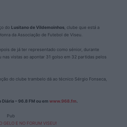
rço do
Lusitano de Vildemoinhos
, clube que está a
Honra da Associação de Futebol de Viseu.
epois de já ter representado como sénior, durante
 nas vistas ao apontar 31 golso em 32 partidas pelos
eção do clube trambelo dá ao técnico Sérgio Fonseca,
ão Diária – 96.8 FM ou em
www.968.fm
.
Pub