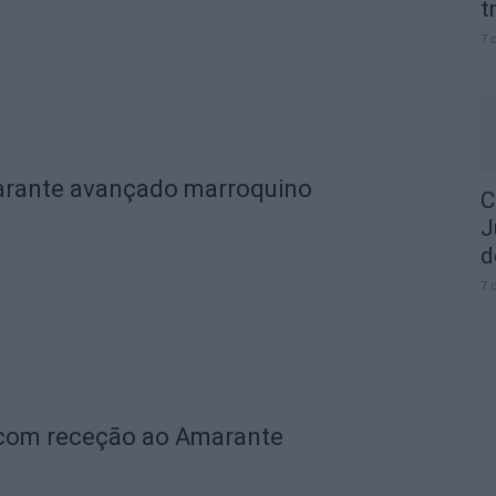
t
7 
garante avançado marroquino
C
J
d
7 
 com receção ao Amarante