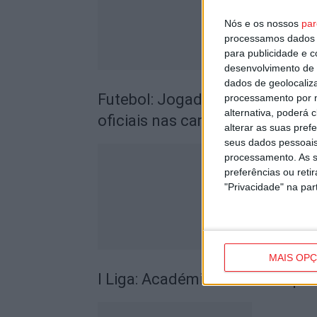
Nós e os nossos
par
processamos dados p
para publicidade e 
desenvolvimento de 
dados de geolocaliza
Futebol: Jogadores do Académic
processamento por n
alternativa, poderá
oficiais nas camisolas
alterar as suas pref
seus dados pessoais
processamento. As s
preferências ou reti
"Privacidade" na part
MAIS OP
I Liga: Académico de Viseu quer