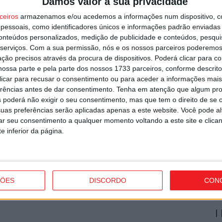
Damos valor à sua privacidade
e
o
ceiros
armazenamos e/ou acedemos a informações num dispositivo, c
essoais, como identificadores únicos e informações padrão enviadas 
7 
conteúdos personalizados, medição de publicidade e conteúdos, pesqui
serviços.
Com a sua permissão, nós e os nossos parceiros poderemos 
ção precisos através da procura de dispositivos. Poderá clicar para co
o e Tondela vão exibir distinções
ossa parte e pela parte dos nossos 1733 parceiros, conforme descrit
 clicar para recusar o consentimento ou para aceder a informações ma
erências antes de dar consentimento.
Tenha em atenção que algum pr
 poderá não exigir o seu consentimento, mas que tem o direito de se 
C
uas preferências serão aplicadas apenas a este website. Você pode al
b
rar seu consentimento a qualquer momento voltando a este site e clica
p
e inferior da página.
7 
ÇÕES
DISCORDO
CON
 travar Benfica na Luz
I