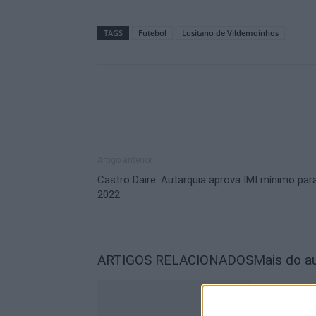
TAGS
Futebol
Lusitano de Vildemoinhos
Artigo anterior
Castro Daire: Autarquia aprova IMI mínimo par
2022
ARTIGOS RELACIONADOS
Mais do a