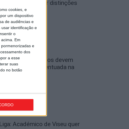
 Tondela vão exibir distinções
ficiais nas...
omo cookies, e
por um dispositivo
de Agosto, 2026
sa de audiências e
usar identificação e
nsentir o
o acima. Em
is pormenorizadas e
ocessamento dos
opor a esse
ombustíveis: Preços devem
terar suas
aixar de forma acentuada na
ndo no botão
róxima semana
de Agosto, 2026
CORDO
 Liga: Académico de Viseu quer