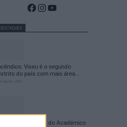
Facebook
Instagram
YouTube
DESTAQUES
ncêndios: Viseu é o segundo
istrito do país com mais área...
de Agosto, 2026
utebol: Jogadores do Académico