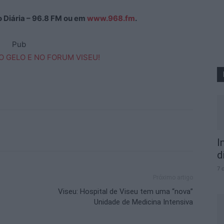
ão Diária – 96.8 FM ou em
www.968.fm
.
Pub
I
d
7 
Próximo artigo
Viseu: Hospital de Viseu tem uma “nova”
Unidade de Medicina Intensiva