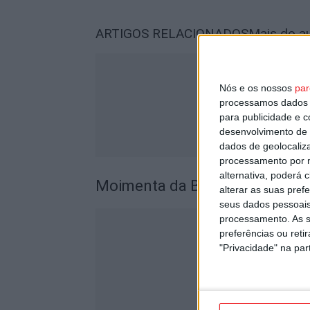
ARTIGOS RELACIONADOS
Mais do a
Nós e os nossos
par
processamos dados p
para publicidade e 
desenvolvimento de 
dados de geolocaliza
processamento por n
alternativa, poderá
Moimenta da Beira: Um Ferido 
alterar as suas pref
seus dados pessoais
processamento. As s
preferências ou reti
"Privacidade" na part