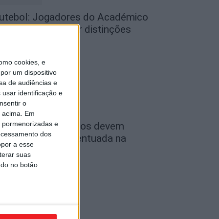
utebol: Jogadores do Académico
 Tondela vão exibir distinções
ficiais nas...
de Agosto, 2026
omo cookies, e
por um dispositivo
sa de audiências e
usar identificação e
nsentir o
o acima. Em
is pormenorizadas e
ombustíveis: Preços devem
ocessamento dos
aixar de forma acentuada na
opor a esse
róxima semana
terar suas
de Agosto, 2026
ndo no botão