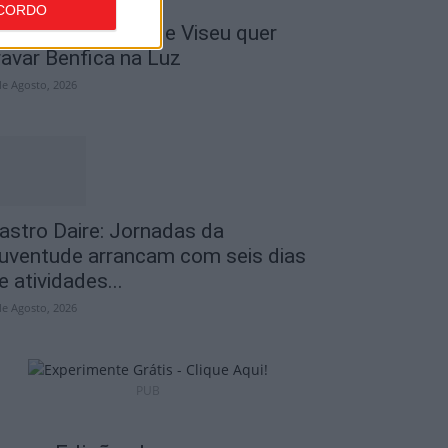
CORDO
 Liga: Académico de Viseu quer
ravar Benfica na Luz
de Agosto, 2026
astro Daire: Jornadas da
uventude arrancam com seis dias
e atividades...
de Agosto, 2026
PUB