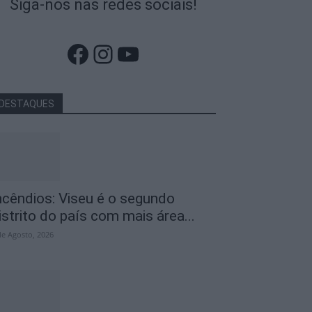
Siga-nos nas redes sociais!
Facebook
Instagram
YouTube
DESTAQUES
ncêndios: Viseu é o segundo
istrito do país com mais área...
de Agosto, 2026