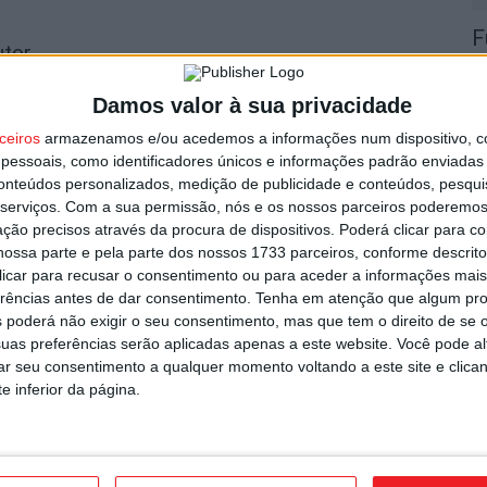
F
utor
e
o
Damos valor à sua privacidade
7 
ceiros
armazenamos e/ou acedemos a informações num dispositivo, c
essoais, como identificadores únicos e informações padrão enviadas 
conteúdos personalizados, medição de publicidade e conteúdos, pesqui
serviços.
Com a sua permissão, nós e os nossos parceiros poderemos 
ção precisos através da procura de dispositivos. Poderá clicar para co
ossa parte e pela parte dos nossos 1733 parceiros, conforme descrit
 clicar para recusar o consentimento ou para aceder a informações ma
C
Grave em colisão na EN 226
erências antes de dar consentimento.
Tenha em atenção que algum pr
b
 poderá não exigir o seu consentimento, mas que tem o direito de se 
p
uas preferências serão aplicadas apenas a este website. Você pode al
7 
rar seu consentimento a qualquer momento voltando a este site e clica
e inferior da página.