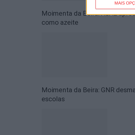
MAIS OP
Moimenta da Beira: ASAE apreen
como azeite
Moimenta da Beira: GNR desman
escolas