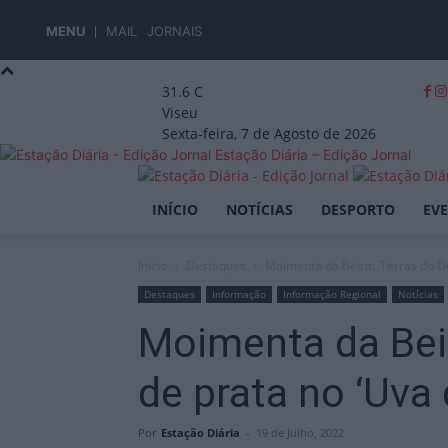
MENU
MAIL
JORNAIS
31.6
C
Viseu
Sexta-feira, 7 de Agosto de 2026
Estação Diária – Edição Jornal
INÍCIO
NOTÍCIAS
DESPORTO
EV
Início
Destaques
Moimenta da Beira: ‘Terras do D
Destaques
Informação
Informação Regional
Notícias
Moimenta da Bei
de prata no ‘Uva 
Por
Estação Diária
-
19 de Julho, 2022