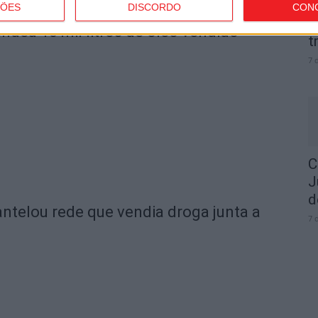
ÇÕES
DISCORDO
CON
I
deu 10 mil litros de óleo vendido
t
7 
C
J
d
telou rede que vendia droga junta a
7 