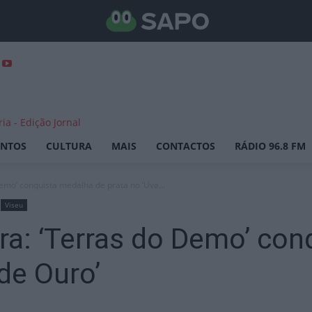
ENTOS
CULTURA
MAIS
CONTACTOS
RÁDIO 96.8 FM
emo’ conquista medalha de prata no ‘Uva...
Viseu
ra: ‘Terras do Demo’ con
de Ouro’