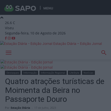
MENU
26.6
C
Viseu
Segunda-feira, 10 de Agosto de 2026
Estação Diária – Edição Jornal
Início
Destaques
Destaques
Informação
Informação Regional
LifeStyle
Notícias
Quatro atrações turísticas de
Moimenta da Beira no
Passaporte Douro
Por
Estação Diária
-
17 de Julho, 2023