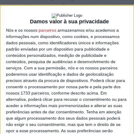
obra de arte contemporânea mais alta do mundo) e
por Vhils, na Serra de Leomil;
Damos valor à sua privacidade
A
Fundação Aquilino Ribeiro,
em Soutosa;
Nós e os nossos
parceiros
armazenamos e/ou acedemos a
A
Cooperativa Agrícola do Távora
, afamada pelos
informações num dispositivo, como cookies, e processamos
vinhos e espumantes Terras do Demo e pela maçã
dados pessoais, como identificadores únicos e informações
padrão enviadas por um dispositivo para publicidade e
Bravo de Esmolfe e de altitude;
conteúdos personalizados, medição de publicidade e
A
Albufeira da Barragem de Vilar
.
conteúdos, pesquisa de audiências e desenvolvimento de
serviços.
Com a sua permissão, nós e os nossos parceiros
poderemos usar identificação e dados de geolocalização
Para auxiliar os visitantes está disponível uma
aplicação
precisos através da procura de dispositivos. Poderá clicar para
que contém vídeos promocionais das atrações turísticas
consentir o processamento por nossa parte e pela parte dos
selecionadas por cada Município, quatro em cada um
nossos 1733 parceiros, conforme descrito acima. Em
alternativa, poderá clicar para recusar o consentimento ou para
deles.
aceder a informações mais pormenorizadas e alterar as suas
preferências antes de dar consentimento.
Tenha em atenção
As visitas “valem a pena pelo deslumbre da natureza,
que algum processamento dos seus dados pessoais poderá
pela arte que se descobre, pelos sabores e prazeres, por
não exigir o seu consentimento, mas que tem o direito de se
opor a esse processamento. As suas preferências serão
tudo. E valem ainda pelos carimbos apostos no