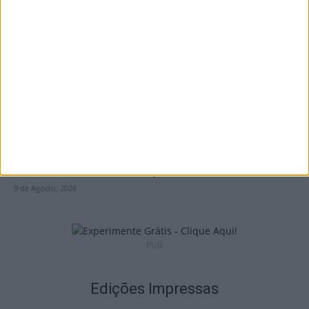
I Liga: Académico de Viseu já conhece datas
e horários das jornadas...
9 de Agosto, 2026
Liga 2: Tondela já tem data para receção à
Académica e deslocação...
9 de Agosto, 2026
PUB
Edições Impressas