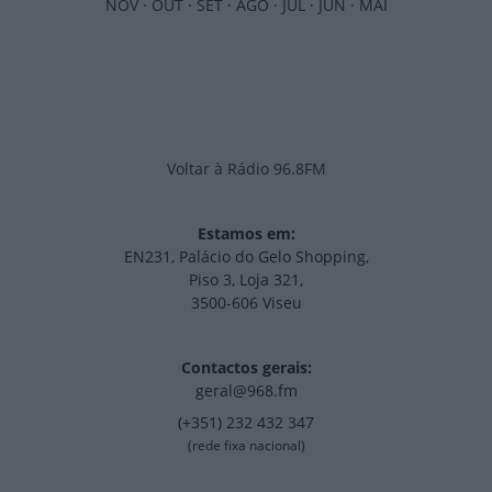
NOV
·
OUT
·
SET
·
AGO
·
JUL
·
JUN
·
MAI
Voltar à Rádio 96.8FM
Estamos em:
EN231, Palácio do Gelo Shopping,
Piso 3, Loja 321,
3500-606 Viseu
Contactos gerais:
geral@968.fm
(+351) 232 432 347
(rede fixa nacional)