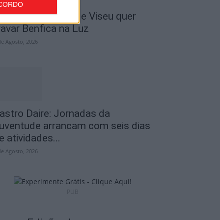
CORDO
 Liga: Académico de Viseu quer
ravar Benfica na Luz
de Agosto, 2026
astro Daire: Jornadas da
uventude arrancam com seis dias
e atividades...
de Agosto, 2026
PUB