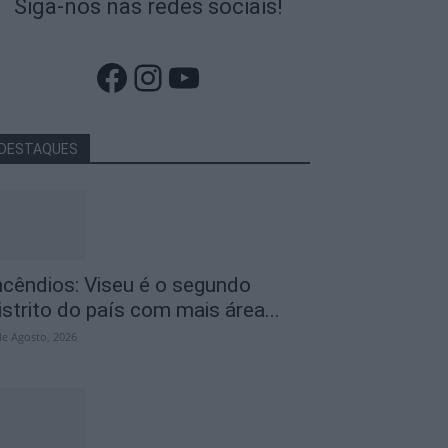
Siga-nos nas redes sociais!
Facebook
Instagram
YouTube
DESTAQUES
ncêndios: Viseu é o segundo
istrito do país com mais área...
de Agosto, 2026