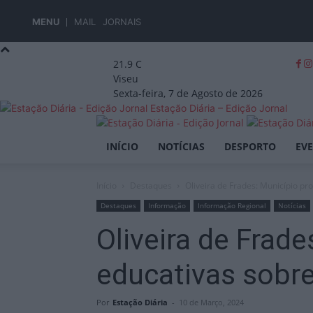
MENU
MAIL
JORNAIS
21.9
C
Viseu
Sexta-feira, 7 de Agosto de 2026
Estação Diária – Edição Jornal
INÍCIO
NOTÍCIAS
DESPORTO
EV
Início
Destaques
Oliveira de Frades: Município p
Destaques
Informação
Informação Regional
Notícias
Oliveira de Frad
educativas sobre
Por
Estação Diária
-
10 de Março, 2024