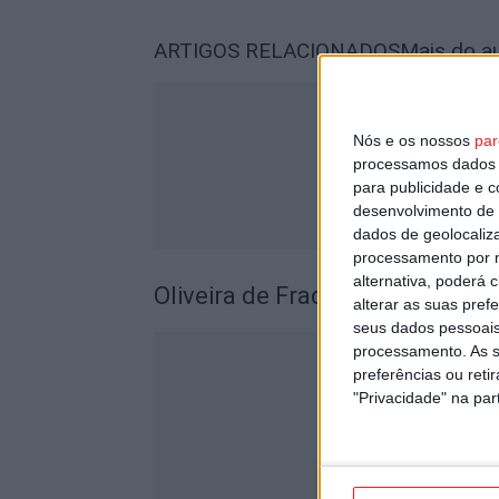
ARTIGOS RELACIONADOS
Mais do a
Nós e os nossos
par
processamos dados p
para publicidade e 
desenvolvimento de 
dados de geolocaliza
processamento por n
alternativa, poderá
Oliveira de Frades: Acidente mo
alterar as suas pref
seus dados pessoais
processamento. As s
preferências ou reti
"Privacidade" na part