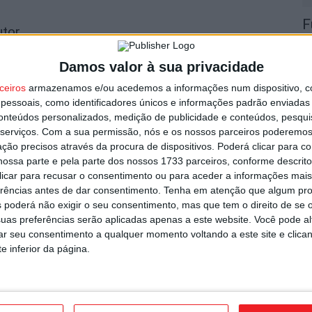
F
utor
e
o
Damos valor à sua privacidade
7 
ceiros
armazenamos e/ou acedemos a informações num dispositivo, c
essoais, como identificadores únicos e informações padrão enviadas 
conteúdos personalizados, medição de publicidade e conteúdos, pesqui
serviços.
Com a sua permissão, nós e os nossos parceiros poderemos 
ção precisos através da procura de dispositivos. Poderá clicar para co
ossa parte e pela parte dos nossos 1733 parceiros, conforme descrit
 clicar para recusar o consentimento ou para aceder a informações ma
C
rtal na A25
erências antes de dar consentimento.
Tenha em atenção que algum pr
b
 poderá não exigir o seu consentimento, mas que tem o direito de se 
p
uas preferências serão aplicadas apenas a este website. Você pode al
7 
rar seu consentimento a qualquer momento voltando a este site e clica
e inferior da página.