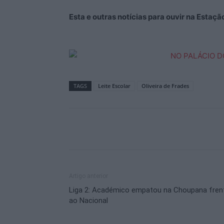
Esta e outras notícias para ouvir na Estaç
TAGS
Leite Escolar
Oliveira de Frades
Artigo anterior
Liga 2: Académico empatou na Choupana fren
ao Nacional