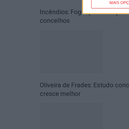
MAIS OP
Incêndios: Fogo que começou 
concelhos
Oliveira de Frades: Estudo conc
cresce melhor