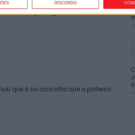
ÇÕES
DISCORDO
CON
I
em Vouzela já chegou a mais
t
7 
C
J
d
luiu que é no concelho que o pinheiro
7 