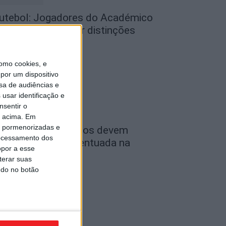
utebol: Jogadores do Académico
 Tondela vão exibir distinções
ficiais nas...
de Agosto, 2026
omo cookies, e
por um dispositivo
sa de audiências e
usar identificação e
nsentir o
o acima. Em
is pormenorizadas e
ombustíveis: Preços devem
ocessamento dos
aixar de forma acentuada na
opor a esse
róxima semana
terar suas
de Agosto, 2026
ndo no botão