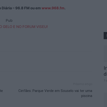
ão Diária – 96.8 FM ou em
www.968.fm
.
Pub
I
d
7 
Próximo artigo
te
Cinfães: Parque Verde em Souselo vai ter uma
piscina