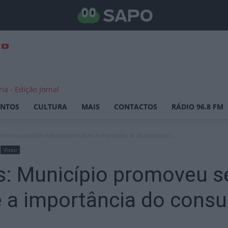
ENTOS
CULTURA
MAIS
CONTACTOS
RÁDIO 96.8 FM
romoveu sessões educativas sobre a importância do consumo...
Viseu
es: Município promoveu 
 a importância do consu