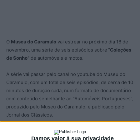
O
Museu do Caramulo
vai estrear no próximo dia 18 de
novembro, uma série de seis episódios sobre
“Coleções
de Sonho”
de automóveis e motos.
A série vai passar pelo canal no youtube do Museu do
Caramulo, com um total de seis episódios, de cerca de 10
minutos de duração cada, num formato de documentário
com conteúdo semelhante ao “Automóveis Portugueses”,
produzido pelo Museu do Caramulo, e publicado pelo
Jornal dos Clássicos.
André Villas-Boas, Tiago Gomes, José Mira, José Pereira,
Damos valor à sua privacidade
José Duarte e Frederico Valsassina dão a cara nesta