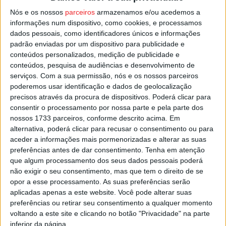
série e apresentam as coleções que possuem, muitas
Nós e os nossos
parceiros
armazenamos e/ou acedemos a
informações num dispositivo, como cookies, e processamos
delas que vão ser mostradas em público pela primeira
dados pessoais, como identificadores únicos e informações
vez.
padrão enviadas por um dispositivo para publicidade e
conteúdos personalizados, medição de publicidade e
Esta e outras notícias para ouvir na Estação Diária – 96.8
conteúdos, pesquisa de audiências e desenvolvimento de
serviços.
Com a sua permissão, nós e os nossos parceiros
FM ou em
www.968.fm
.
poderemos usar identificação e dados de geolocalização
precisos através da procura de dispositivos. Poderá clicar para
Pub
consentir o processamento por nossa parte e pela parte dos
nossos 1733 parceiros, conforme descrito acima. Em
alternativa, poderá clicar para recusar o consentimento ou para
aceder a informações mais pormenorizadas e alterar as suas
TAGS
Coleções de Sonho
Museu do Caramulo
Tondela
preferências antes de dar consentimento.
Tenha em atenção
que algum processamento dos seus dados pessoais poderá
não exigir o seu consentimento, mas que tem o direito de se
opor a esse processamento. As suas preferências serão
aplicadas apenas a este website. Você pode alterar suas
preferências ou retirar seu consentimento a qualquer momento
voltando a este site e clicando no botão "Privacidade" na parte
inferior da página.