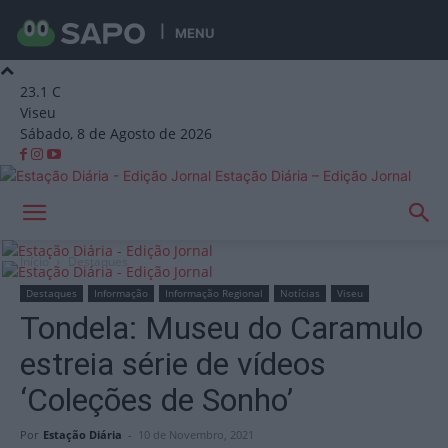
MENU
23.1
C
Viseu
Sábado, 8 de Agosto de 2026
Estação Diária – Edição Jornal
Início
Destaques
Destaques
Informação
Informação Regional
Notícias
Viseu
Tondela: Museu do Caramulo
estreia série de vídeos
‘Coleções de Sonho’
Por
Estação Diária
-
10 de Novembro, 2021