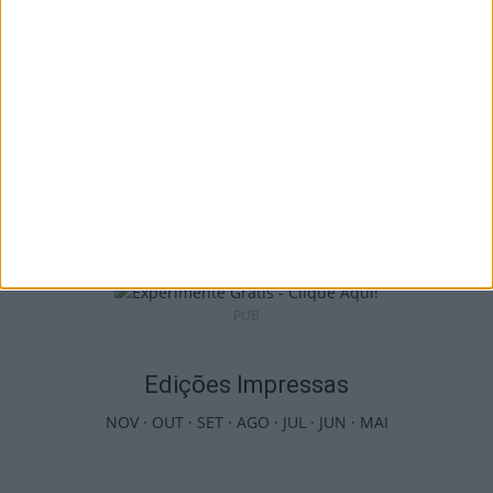
7 de Agosto, 2026
Futebol: Jogadores do Académico e
Tondela vão exibir distinções oficiais nas...
7 de Agosto, 2026
PUB
Edições Impressas
NOV
·
OUT
·
SET
·
AGO
·
JUL
·
JUN
·
MAI