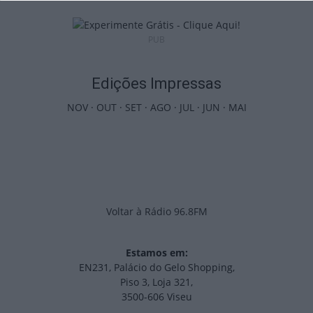
PUB
Edições Impressas
NOV
·
OUT
·
SET
·
AGO
·
JUL
·
JUN
·
MAI
Voltar à Rádio 96.8FM
Estamos em:
EN231, Palácio do Gelo Shopping,
Piso 3, Loja 321,
3500-606 Viseu