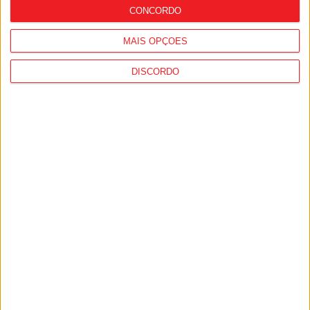
CONCORDO
MAIS OPÇÕES
DISCORDO
Moimenta da Beira: ‘Harmoniza-te’ é
projeto para combater os impactos da
covid-19