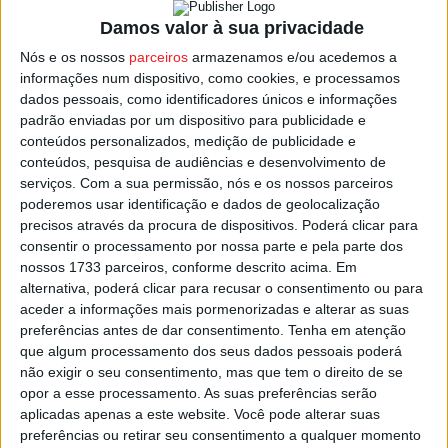
regista mais casos novos nas últimas 24 horas (783),
Damos valor à sua privacidade
seguindo-se Lisboa e Vale do Tejo (749), o Centro (389),
Nós e os nossos
parceiros
armazenamos e/ou acedemos a
o Algarve (215), a Madeira (105), os Açores (19) e o
informações num dispositivo, como cookies, e processamos
Alentejo (54).
dados pessoais, como identificadores únicos e informações
padrão enviadas por um dispositivo para publicidade e
Das 15 mortes, três ocorreram em Lisboa e Vale do Tejo,
conteúdos personalizados, medição de publicidade e
conteúdos, pesquisa de audiências e desenvolvimento de
o mesmo número registado no Centro, Alentejo e
serviços.
Com a sua permissão, nós e os nossos parceiros
Algarve, duas no Norte e uma na Madeira.
poderemos usar identificação e dados de geolocalização
precisos através da procura de dispositivos. Poderá clicar para
Por faixas etárias, cinco pessoas que morreram tinham
consentir o processamento por nossa parte e pela parte dos
mais de 80 anos, cinco entre 70 e 79 anos, quatro entre
nossos 1733 parceiros, conforme descrito acima. Em
alternativa, poderá clicar para recusar o consentimento ou para
60 e 69 anos e uma entre os 40 e os 49 anos.
aceder a informações mais pormenorizadas e alterar as suas
preferências antes de dar consentimento.
Tenha em atenção
Esta e outras notícias para ouvir na Estação Diária – 96.8
que algum processamento dos seus dados pessoais poderá
FM ou em
www.968.fm
.
não exigir o seu consentimento, mas que tem o direito de se
opor a esse processamento. As suas preferências serão
aplicadas apenas a este website. Você pode alterar suas
Pub
preferências ou retirar seu consentimento a qualquer momento