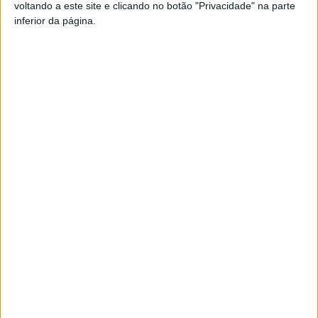
voltando a este site e clicando no botão "Privacidade" na parte
inferior da página.
TAGS
Covid-19
Artigo anterior
Próximo artigo
Tempo de decisões na Divisão
Termas Óquei Clube não
de Honra da Associação de
resistiu ao Sporting
Futebol de Viseu
ARTIGOS RELACIONADOS
Mais do autor