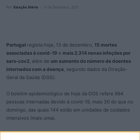
Por
Estação Diária
-
13 de Dezembro, 2021
Portugal
regista hoje, 13 de dezembro,
15 mortes
associadas à covid-19
e
mais 2.314 novas infeções por
sars-cov2
, além de
um aumento do número de doentes
internados com a doença
, segundo dados da Direção-
Geral da Saúde (DGS).
O boletim epidemiológico de hoje da DGS refere 994
pessoas internadas devido à covid-19, mais 30 do que no
domingo, das quais 144 estão em unidades de cuidados
intensivos (mais uma).
A região Norte, segundo os dados da DGS, é a que