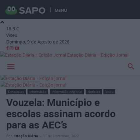
MENU
18.3
C
Viseu
Domingo, 9 de Agosto de 2026
Estação Diária – Edição Jornal
Início
Destaques
Destaques
Informação
Informação Regional
Notícias
Viseu
Vouzela: Município e
escolas assinam acordo
para as AEC’s
Por
Estação Diária
-
11 de Dezembro, 2022