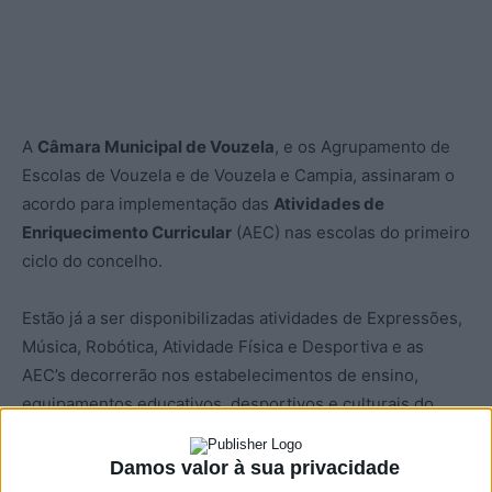
A
Câmara Municipal de Vouzela
, e os Agrupamento de
Escolas de Vouzela e de Vouzela e Campia, assinaram o
acordo para implementação das
Atividades de
Enriquecimento Curricular
(AEC) nas escolas do primeiro
ciclo do concelho.
Estão já a ser disponibilizadas atividades de Expressões,
Música, Robótica, Atividade Física e Desportiva e as
AEC’s decorrerão nos estabelecimentos de ensino,
equipamentos educativos, desportivos e culturais do
concelho.
Damos valor à sua privacidade
Este acordo foi assinado no âmbito do processo de