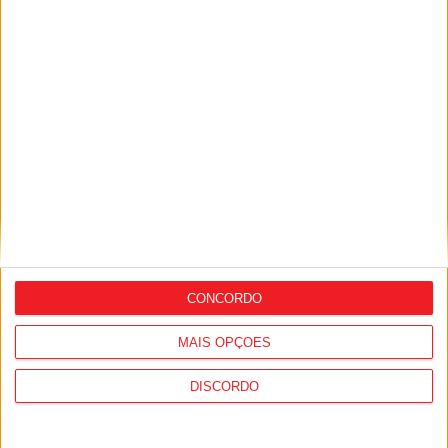
Vouzela: Investigação por agressões
termina com detido e apreensão de
armas
CONCORDO
Vouzela: Município lança Bairro
Comercial Digital
MAIS OPÇÕES
DISCORDO