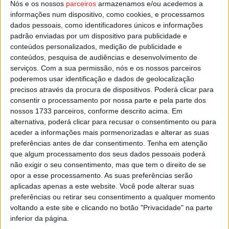
Nós e os nossos
parceiros
armazenamos e/ou acedemos a
descentralização de competências na área da educação.
informações num dispositivo, como cookies, e processamos
dados pessoais, como identificadores únicos e informações
padrão enviadas por um dispositivo para publicidade e
Esta e outras notícias para ouvir na Estação Diária – 96.8
conteúdos personalizados, medição de publicidade e
FM ou em
www.968.fm
conteúdos, pesquisa de audiências e desenvolvimento de
serviços.
Com a sua permissão, nós e os nossos parceiros
Pub
poderemos usar identificação e dados de geolocalização
precisos através da procura de dispositivos. Poderá clicar para
consentir o processamento por nossa parte e pela parte dos
nossos 1733 parceiros, conforme descrito acima. Em
alternativa, poderá clicar para recusar o consentimento ou para
TAGS
Vouzela
aceder a informações mais pormenorizadas e alterar as suas
preferências antes de dar consentimento.
Tenha em atenção
que algum processamento dos seus dados pessoais poderá
não exigir o seu consentimento, mas que tem o direito de se
opor a esse processamento. As suas preferências serão
aplicadas apenas a este website. Você pode alterar suas
preferências ou retirar seu consentimento a qualquer momento
voltando a este site e clicando no botão "Privacidade" na parte
Artigo anterior
Próximo artigo
inferior da página.