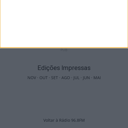
Incêndios: Viseu é o segundo distrito do
país com mais área...
7 de Agosto, 2026
PUB
Edições Impressas
NOV
·
OUT
·
SET
·
AGO
·
JUL
·
JUN
·
MAI
Voltar à Rádio 96.8FM