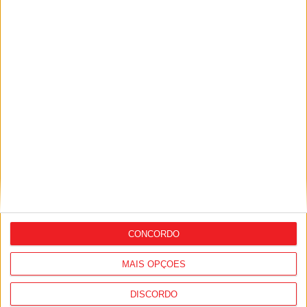
Covid-19: Nova vacina contra
subvariante do Ómicron pode vir a ser
comercializada
CONCORDO
Moimenta da Beira: ‘Harmoniza-te’ é
MAIS OPÇÕES
projeto para combater os impactos da
covid-19
DISCORDO