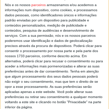
Nós e os nossos
parceiros
armazenamos e/ou acedemos a
Sete das vítimas mortais tinham mais de 80 anos e uma
informações num dispositivo, como cookies, e processamos
entre os 70 e os 79 anos.
dados pessoais, como identificadores únicos e informações
padrão enviadas por um dispositivo para publicidade e
Esta e outras notícias para ouvir em desenvolvimento na
conteúdos personalizados, medição de publicidade e
conteúdos, pesquisa de audiências e desenvolvimento de
Estação Diária – 96.8 FM ou em
www.968.fm
.
serviços.
Com a sua permissão, nós e os nossos parceiros
poderemos usar identificação e dados de geolocalização
Pub
precisos através da procura de dispositivos. Poderá clicar para
consentir o processamento por nossa parte e pela parte dos
nossos 1733 parceiros, conforme descrito acima. Em
alternativa, poderá clicar para recusar o consentimento ou para
TAGS
Covid-19
aceder a informações mais pormenorizadas e alterar as suas
preferências antes de dar consentimento.
Tenha em atenção
que algum processamento dos seus dados pessoais poderá
não exigir o seu consentimento, mas que tem o direito de se
opor a esse processamento. As suas preferências serão
aplicadas apenas a este website. Você pode alterar suas
preferências ou retirar seu consentimento a qualquer momento
voltando a este site e clicando no botão "Privacidade" na parte
inferior da página.
Artigo anterior
Próximo artigo