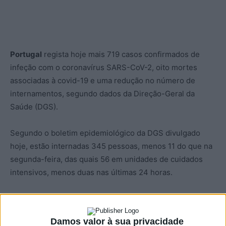
Portugal
regista hoje mais 719 casos confirmados de
infeção com o coronavírus SARS-CoV-2, oito mortes
associadas à covid-19 e uma redução no número de
internamentos, segundo dados da Direção-Geral da
Saúde (DGS).
Segundo o boletim epidemiológico da DGS divulgado
hoje, estão internadas 345 pessoas, menos 11 do que na
segunda-feira, das quais 56 em unidades de cuidados
intensivos, menos duas nas últimas 24 horas.
Dos óbitos registados dois ocorreram na região de
Lisboa, um no Norte, um no Centro e quatro no Alentejo.
Damos valor à sua privacidade