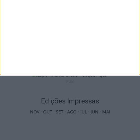
Castro Daire: Jornadas da Juventude
arrancam com seis dias de atividades...
7 de Agosto, 2026
PUB
Edições Impressas
NOV
·
OUT
·
SET
·
AGO
·
JUL
·
JUN
·
MAI